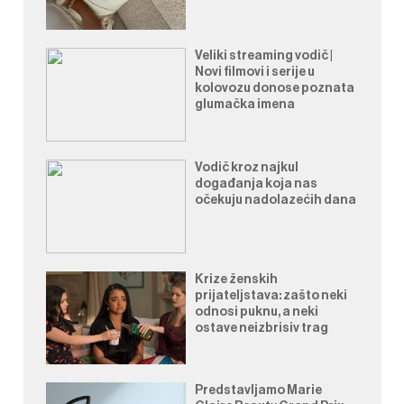
Veliki streaming vodič |
Novi filmovi i serije u
kolovozu donose poznata
glumačka imena
Vodič kroz najkul
događanja koja nas
očekuju nadolazećih dana
Krize ženskih
prijateljstava: zašto neki
odnosi puknu, a neki
ostave neizbrisiv trag
Predstavljamo Marie