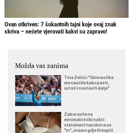
Ovan otkriven: 7 šokantnih tajni koje ovaj znak
skriva – nećete vjerovati kakvi su zapravo!
Možda vas zanima
Tina Zelčić: "Gimnastika
me naučila kako pasti,
ustati i nastaviti dalje"
Zaboravite na
minimalistički nakit:
statement narukvice su
"in", znamo gdje ih kupiti