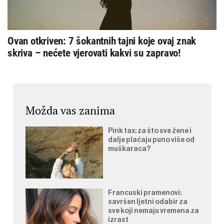
Ovan otkriven: 7 šokantnih tajni koje ovaj znak
skriva – nećete vjerovati kakvi su zapravo!
Možda vas zanima
Pink tax: za što sve žene i
dalje plaćaju puno više od
muškaraca?
Francuski pramenovi:
savršen ljetni odabir za
sve koji nemaju vremena za
izrast