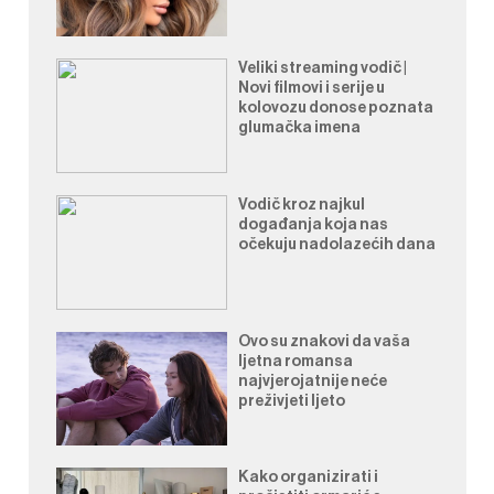
Veliki streaming vodič |
Novi filmovi i serije u
kolovozu donose poznata
glumačka imena
Vodič kroz najkul
događanja koja nas
očekuju nadolazećih dana
Ovo su znakovi da vaša
ljetna romansa
najvjerojatnije neće
preživjeti ljeto
Kako organizirati i