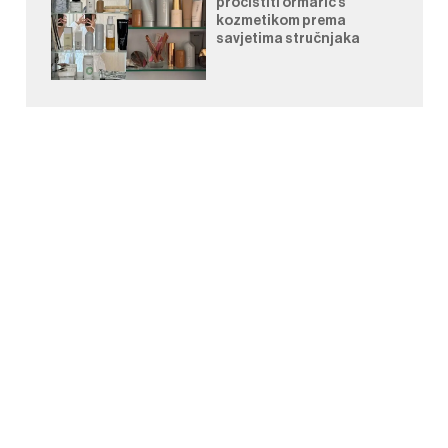
pročistiti ormarić s
kozmetikom prema
savjetima stručnjaka