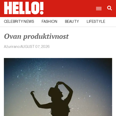
CELEBRITY NEWS
FASHION
BEAUTY
LIFESTYLE
C
Ovan produktivnost
Ažurirano
AUGUST 07, 2026