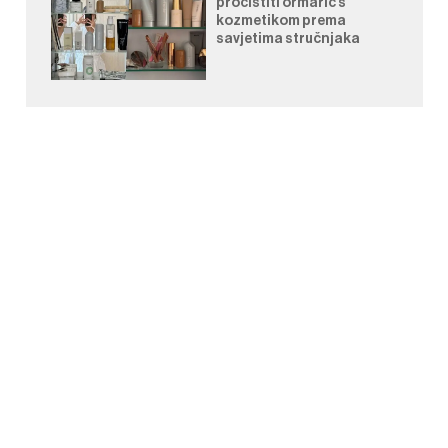
pročistiti ormarić s
kozmetikom prema
savjetima stručnjaka