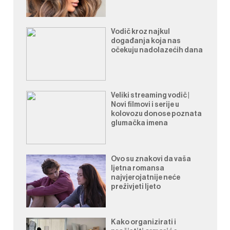
Vodič kroz najkul
događanja koja nas
očekuju nadolazećih dana
Veliki streaming vodič |
Novi filmovi i serije u
kolovozu donose poznata
glumačka imena
Ovo su znakovi da vaša
ljetna romansa
najvjerojatnije neće
preživjeti ljeto
Kako organizirati i