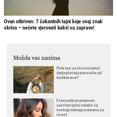
Ovan otkriven: 7 šokantnih tajni koje ovaj znak
skriva – nećete vjerovati kakvi su zapravo!
Možda vas zanima
Pink tax: za što sve žene i
dalje plaćaju puno više od
muškaraca?
Francuski pramenovi:
savršen ljetni odabir za
sve koji nemaju vremena za
izrast