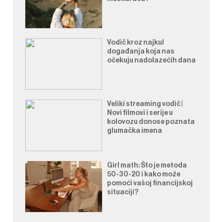
Vodič kroz najkul
događanja koja nas
očekuju nadolazećih dana
Veliki streaming vodič |
Novi filmovi i serije u
kolovozu donose poznata
glumačka imena
Girl math: Što je metoda
50-30-20 i kako može
pomoći vašoj financijskoj
situaciji?