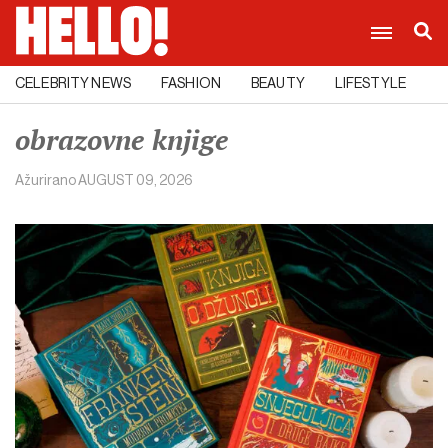
CELEBRITY NEWS
FASHION
BEAUTY
LIFESTYLE
C
obrazovne knjige
Ažurirano
AUGUST 09, 2026