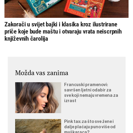
Zakorači u svijet bajki i klasika kroz ilustrirane
priče koje bude maštu i otvaraju vrata neiscrpnih
književnih čarolija
Možda vas zanima
Francuski pramenovi:
savršen ljetni odabir za
sve koji nemaju vremena za
izrast
Pink tax: za što sve žene i
dalje plaćaju puno više od
muškaraca?