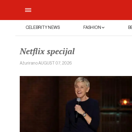
CELEBRITY NEWS
FASHION
B
Netflix specijal
Ažurirano
AUGUST 07, 2026