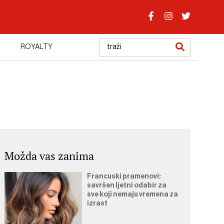
ROYALTY
Možda vas zanima
Francuski pramenovi:
savršen ljetni odabir za
sve koji nemaju vremena za
izrast