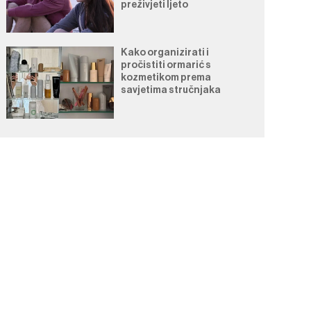
preživjeti ljeto
Kako organizirati i
pročistiti ormarić s
kozmetikom prema
savjetima stručnjaka