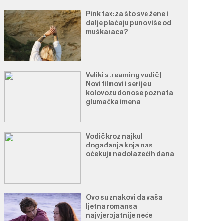
Pink tax: za što sve žene i
dalje plaćaju puno više od
muškaraca?
Veliki streaming vodič |
Novi filmovi i serije u
kolovozu donose poznata
glumačka imena
Vodič kroz najkul
događanja koja nas
očekuju nadolazećih dana
Ovo su znakovi da vaša
ljetna romansa
najvjerojatnije neće