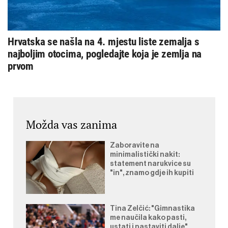
Hrvatska se našla na 4. mjestu liste zemalja s
najboljim otocima, pogledajte koja je zemlja na
prvom
Možda vas zanima
Zaboravite na
minimalistički nakit:
statement narukvice su
"in", znamo gdje ih kupiti
Tina Zelčić: "Gimnastika
me naučila kako pasti,
ustati i nastaviti dalje"