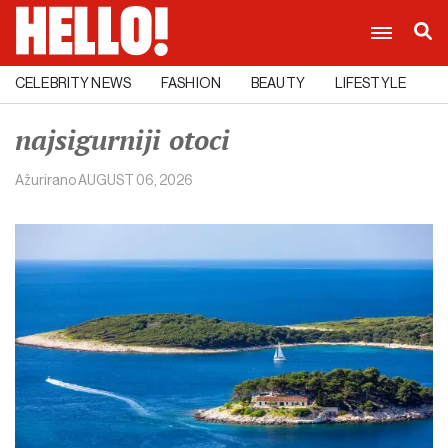
CELEBRITY NEWS
FASHION
BEAUTY
LIFESTYLE
C
najsigurniji otoci
Ažurirano
AUGUST 06, 2026