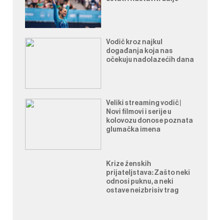
Vodič kroz najkul
događanja koja nas
očekuju nadolazećih dana
Veliki streaming vodič |
Novi filmovi i serije u
kolovozu donose poznata
glumačka imena
Krize ženskih
prijateljstava: Zašto neki
odnosi puknu, a neki
ostave neizbrisiv trag