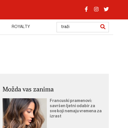
ROYALTY
Možda vas zanima
Francuski pramenovi:
savršen ljetni odabir za
sve koji nemaju vremena za
izrast