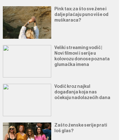
Pink tax: za što sve žene i
dalje plaćaju puno više od
muškaraca?
Veliki streaming vodič |
Novi filmovi i serije u
kolovozu donose poznata
glumačka imena
Vodič kroz najkul
događanja koja nas
očekuju nadolazećih dana
Zašto ženske serije prati
loš glas?