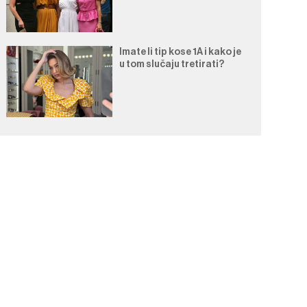
Imate li tip kose 1A i kako je
u tom slučaju tretirati?