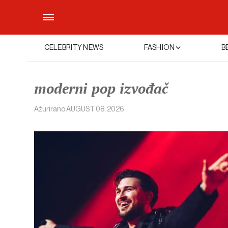
CELEBRITY NEWS
FASHION
B
moderni pop izvođač
Ažurirano
AUGUST 08, 2026