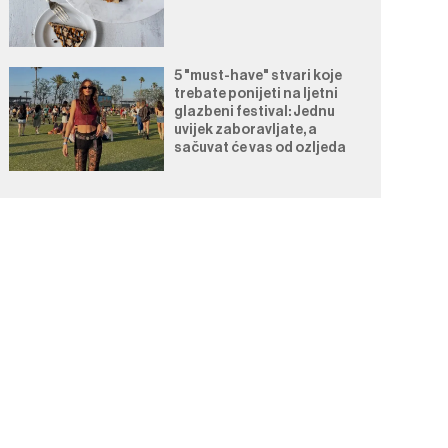
5 "must-have" stvari koje
trebate ponijeti na ljetni
glazbeni festival: Jednu
uvijek zaboravljate, a
sačuvat će vas od ozljeda