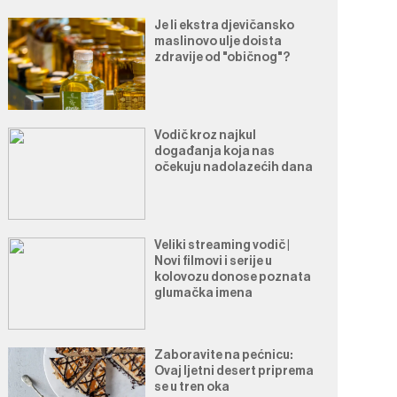
Je li ekstra djevičansko
maslinovo ulje doista
zdravije od "običnog"?
Vodič kroz najkul
događanja koja nas
očekuju nadolazećih dana
Veliki streaming vodič |
Novi filmovi i serije u
kolovozu donose poznata
glumačka imena
Zaboravite na pećnicu:
Ovaj ljetni desert priprema
se u tren oka