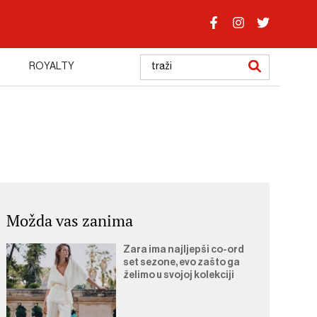
ROYALTY
Možda vas zanima
Zara ima najljepši co-ord
set sezone, evo zašto ga
želimo u svojoj kolekciji