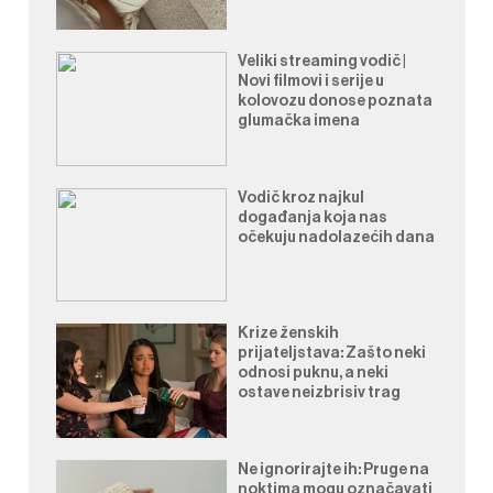
Veliki streaming vodič |
Novi filmovi i serije u
kolovozu donose poznata
glumačka imena
Vodič kroz najkul
događanja koja nas
očekuju nadolazećih dana
Krize ženskih
prijateljstava: Zašto neki
odnosi puknu, a neki
ostave neizbrisiv trag
Ne ignorirajte ih: Pruge na
noktima mogu označavati