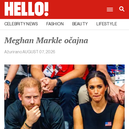
CELEBRITY NEWS
FASHION
BEAUTY
LIFESTYLE
C
Meghan Markle očajna
Ažurirano
AUGUST 07, 2026