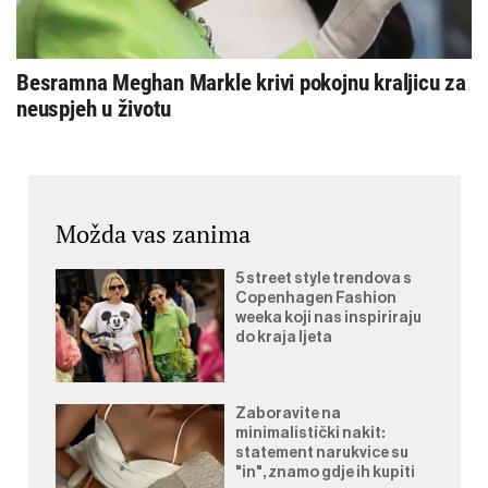
Besramna Meghan Markle krivi pokojnu kraljicu za
neuspjeh u životu
Možda vas zanima
5 street style trendova s
Copenhagen Fashion
weeka koji nas inspiriraju
do kraja ljeta
Zaboravite na
minimalistički nakit:
statement narukvice su
"in", znamo gdje ih kupiti