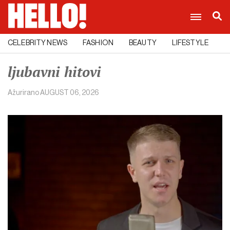
CELEBRITY NEWS
FASHION
BEAUTY
LIFESTYLE
C
ljubavni hitovi
Ažurirano
AUGUST 06, 2026