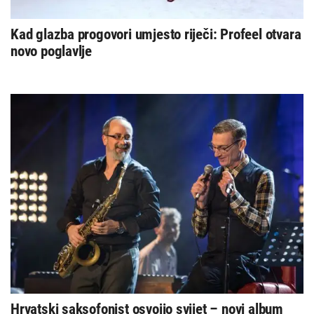
Kad glazba progovori umjesto riječi: Profeel otvara
novo poglavlje
Hrvatski saksofonist osvojio svijet – novi album