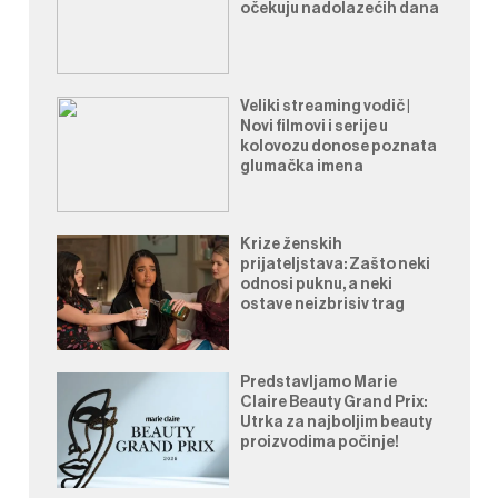
očekuju nadolazećih dana
Veliki streaming vodič |
Novi filmovi i serije u
kolovozu donose poznata
glumačka imena
Krize ženskih
prijateljstava: Zašto neki
odnosi puknu, a neki
ostave neizbrisiv trag
Predstavljamo Marie
Claire Beauty Grand Prix:
Utrka za najboljim beauty
proizvodima počinje!