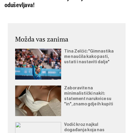
oduševljava!
Možda vas zanima
Tina Zelčić: "Gimnastika
me naučila kako pasti,
ustati i nastaviti dalje"
Zaboravite na
minimalistički nakit:
statement narukvice su
"in", znamo gdje ih kupiti
Vodič kroz najkul
događanja koja nas