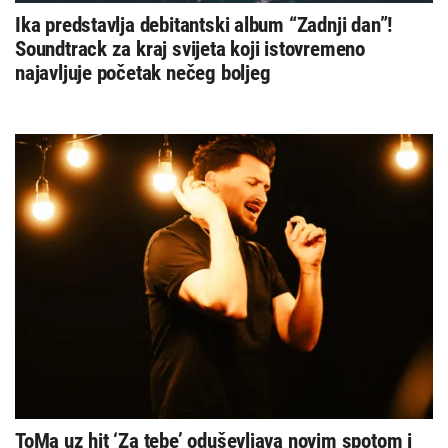
Ika predstavlja debitantski album “Zadnji dan”!
Soundtrack za kraj svijeta koji istovremeno
najavljuje početak nečeg boljeg
ToMa uz hit ‘Za tebe’ oduševljava novim spotom i