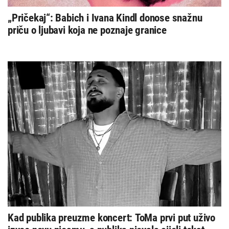
„Pričekaj“: Babich i Ivana Kindl donose snažnu
priču o ljubavi koja ne poznaje granice
Kad publika preuzme koncert: ToMa prvi put uživo