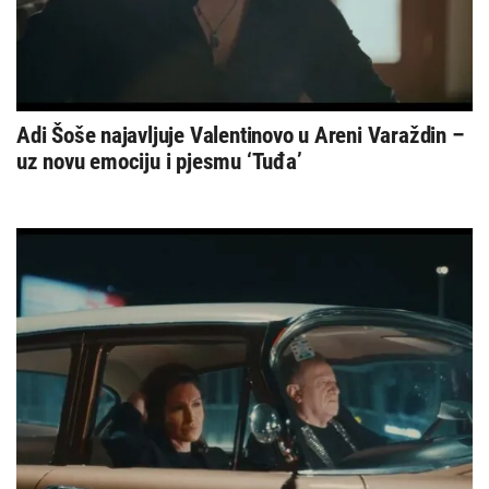
Adi Šoše najavljuje Valentinovo u Areni Varaždin –
uz novu emociju i pjesmu ‘Tuđa’