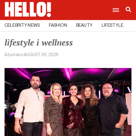
CELEBRITY NEWS
FASHION
BEAUTY
LIFESTYLE
C
lifestyle i wellness
Ažurirano
AUGUST 06, 2026