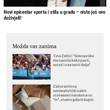
Novi epicentar sporta i stila u gradu – niste još ovo
doživjeli!
Možda vas zanima
Tina Zelčić: "Gimnastika
me naučila kako pasti,
ustati i nastaviti dalje"
Zaboravite na
minimalistički nakit:
statement narukvice su
"in", znamo gdje ih kupiti