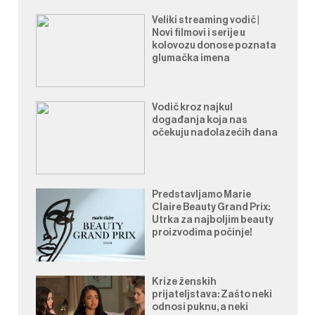
Veliki streaming vodič |
Novi filmovi i serije u
kolovozu donose poznata
glumačka imena
Vodič kroz najkul
događanja koja nas
očekuju nadolazećih dana
Predstavljamo Marie
Claire Beauty Grand Prix:
Utrka za najboljim beauty
proizvodima počinje!
Krize ženskih
prijateljstava: Zašto neki
odnosi puknu, a neki