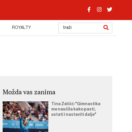
ROYALTY
Možda vas zanima
Tina Zelčić: "Gimnastika
me naučila kako pasti,
ustati i nastaviti dalje"