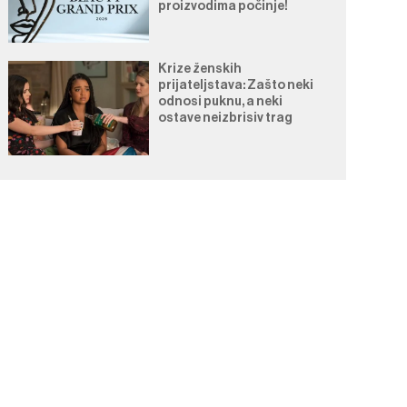
proizvodima počinje!
Krize ženskih
prijateljstava: Zašto neki
odnosi puknu, a neki
ostave neizbrisiv trag