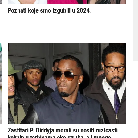
Poznati koje smo izgubili u 2024.
Zaštitari P. Diddyja morali su nositi ružičasti
kokain u torbicama oko struka, a i mnoge