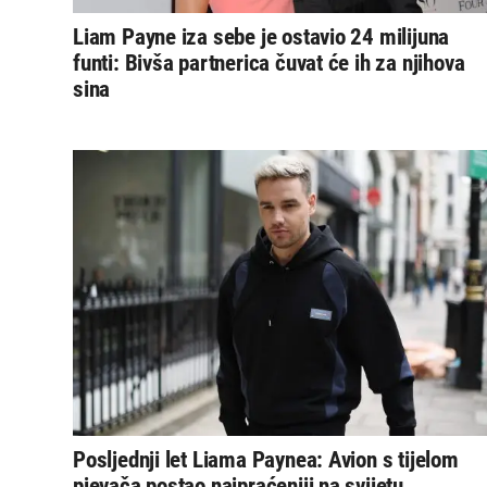
Liam Payne iza sebe je ostavio 24 milijuna
funti: Bivša partnerica čuvat će ih za njihova
sina
Posljednji let Liama Paynea: Avion s tijelom
pjevača postao najpraćeniji na svijetu