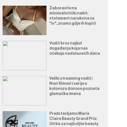
Zaboravite na
minimalistički nakit:
statement narukvice su
"in", znamo gdje ih kupiti
Vodič kroz najkul
događanja koja nas
očekuju nadolazećih dana
Veliki streaming vodič |
Novi filmovi i serije u
kolovozu donose poznata
glumačka imena
Predstavljamo Marie
Claire Beauty Grand Prix:
Utrka za najboljim beauty