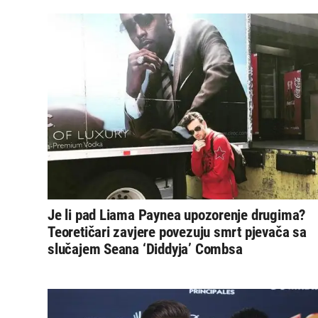
Je li pad Liama Paynea upozorenje drugima?
Teoretičari zavjere povezuju smrt pjevača sa
slučajem Seana ‘Diddyja’ Combsa