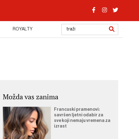
ROYALTY
Možda vas zanima
Francuski pramenovi:
savršen ljetni odabir za
sve koji nemaju vremena za
izrast