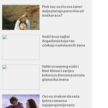
Pink tax: za što sve žene i
dalje plaćaju puno više od
muškaraca?
Vodič kroz najkul
događanja koja nas
očekuju nadolazećih dana
Veliki streaming vodič |
Novi filmovi i serije u
kolovozu donose poznata
glumačka imena
Ovo su znakovi da vaša
ljetna romansa
najvjerojatnije neće