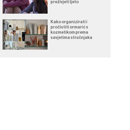
preživjeti ljeto
Kako organizirati i
pročistiti ormarić s
kozmetikom prema
savjetima stručnjaka