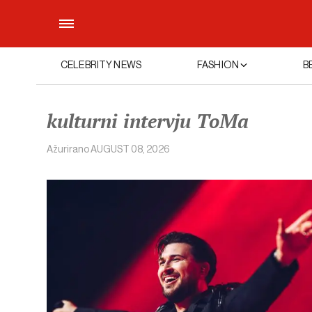
CELEBRITY NEWS
FASHION
B
kulturni intervju ToMa
Ažurirano
AUGUST 08, 2026