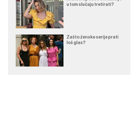
u tom slučaju tretirati?
Zašto ženske serije prati
loš glas?