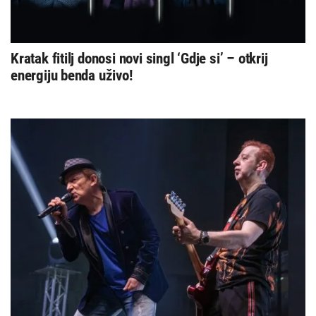
Kratak fitilj donosi novi singl ‘Gdje si’ – otkrij
energiju benda uživo!