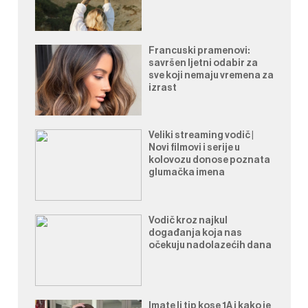
Francuski pramenovi:
savršen ljetni odabir za
sve koji nemaju vremena za
izrast
Veliki streaming vodič |
Novi filmovi i serije u
kolovozu donose poznata
glumačka imena
Vodič kroz najkul
događanja koja nas
očekuju nadolazećih dana
Imate li tip kose 1A i kako je