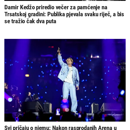
Damir Kedžo priredio večer za pamćenje na
Trsatskoj gradini: Publika pjevala svaku riječ, a bis
se tražio čak dva puta
Svi pričaju o njemu: Nakon rasprodanih Arena u