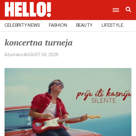
CELEBRITY NEWS
FASHION
BEAUTY
LIFESTYLE
C
koncertna turneja
Ažurirano
AUGUST 09, 2026