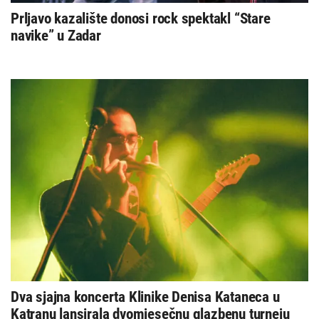
Prljavo kazalište donosi rock spektakl “Stare
navike” u Zadar
Dva sjajna koncerta Klinike Denisa Kataneca u
Katranu lansirala dvomjesečnu glazbenu turneju