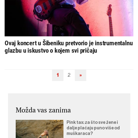
Ovaj koncert u Šibeniku pretvorio je instrumentalnu
glazbu u iskustvo o kojem svi pričaju
1
2
»
Navigacija
objava
Možda vas zanima
Pink tax: za što sve žene i
dalje plaćaju puno više od
muškaraca?