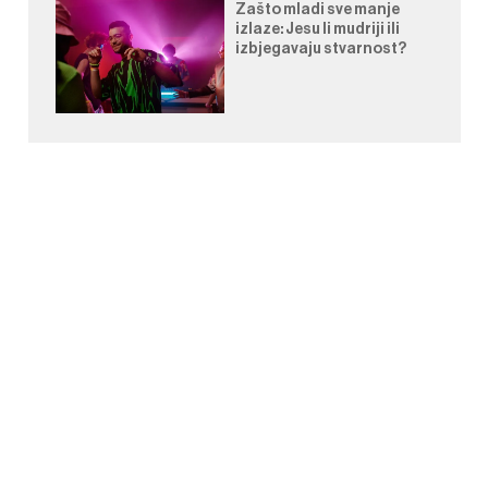
Zašto mladi sve manje
izlaze: Jesu li mudriji ili
izbjegavaju stvarnost?