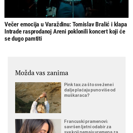
Večer emocija u Varaždinu: Tomislav Bralić i klapa
Intrade rasprodanoj Areni poklonili koncert koji će
se dugo pamtiti
Možda vas zanima
Pink tax: za što sve žene i
dalje plaćaju puno više od
muškaraca?
Francuski pramenovi:
savršen ljetni odabir za
sve koji nemaju vremena za