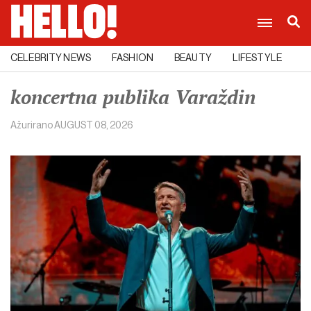
CELEBRITY NEWS
FASHION
BEAUTY
LIFESTYLE
C
koncertna publika Varaždin
Ažurirano
AUGUST 08, 2026