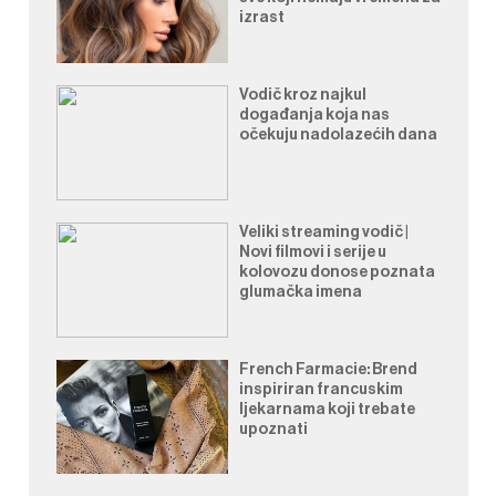
izrast
Vodič kroz najkul
događanja koja nas
očekuju nadolazećih dana
Veliki streaming vodič |
Novi filmovi i serije u
kolovozu donose poznata
glumačka imena
French Farmacie: Brend
inspiriran francuskim
ljekarnama koji trebate
upoznati