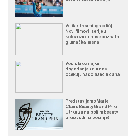
Veliki streaming vodič |
Novi filmovi i serije u
kolovozu donose poznata
glumačka imena
Vodič kroz najkul
događanja koja nas
očekuju nadolazećih dana
Predstavljamo Marie
Claire Beauty Grand Prix:
Utrka za najboljim beauty
proizvodima počinje!