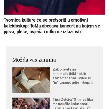
Tvornica kulture će se pretvoriti u emotivni
kaleidoskop: ToMa obećava koncert na kojem se
pjeva, pleše, osjeća i nitko ne izlazi isti
Možda vas zanima
Zaboravite na
minimalistički nakit:
statement narukvice su
"in", znamo gdje ih kupiti
Tina Zelčić: "Gimnastika
me naučila kako pasti,
ustati i nastaviti dalje"