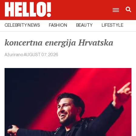
CELEBRITY NEWS
FASHION
BEAUTY
LIFESTYLE
C
koncertna energija Hrvatska
Ažurirano
AUGUST 07, 2026