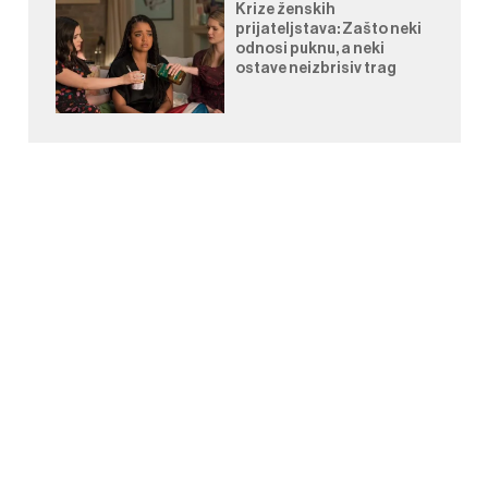
Krize ženskih
prijateljstava: Zašto neki
odnosi puknu, a neki
ostave neizbrisiv trag