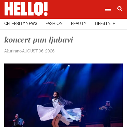
CELEBRITY NEWS
FASHION
BEAUTY
LIFESTYLE
C
koncert pun ljubavi
Ažurirano
AUGUST 06, 2026