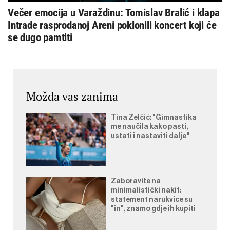
Večer emocija u Varaždinu: Tomislav Bralić i klapa
Intrade rasprodanoj Areni poklonili koncert koji će
se dugo pamtiti
Možda vas zanima
Tina Zelčić: "Gimnastika
me naučila kako pasti,
ustati i nastaviti dalje"
Zaboravite na
minimalistički nakit:
statement narukvice su
"in", znamo gdje ih kupiti