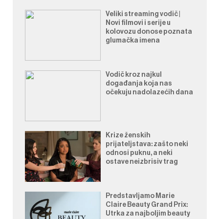
Veliki streaming vodič |
Novi filmovi i serije u
kolovozu donose poznata
glumačka imena
Vodič kroz najkul
događanja koja nas
očekuju nadolazećih dana
Krize ženskih
prijateljstava: zašto neki
odnosi puknu, a neki
ostave neizbrisiv trag
Predstavljamo Marie
Claire Beauty Grand Prix:
Utrka za najboljim beauty