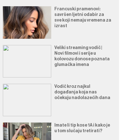
Francuski pramenovi:
savršen ljetni odabir za
sve koji nemaju vremena za
izrast
Veliki streaming vodič |
Novi filmovi i serije u
kolovozu donose poznata
glumačka imena
Vodič kroz najkul
događanja koja nas
očekuju nadolazećih dana
Imate li tip kose 1A i kako je
u tom slučaju tretirati?