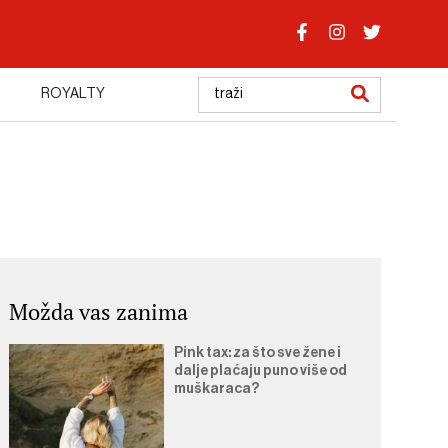
ROYALTY
Možda vas zanima
Pink tax: za što sve žene i
dalje plaćaju puno više od
muškaraca?