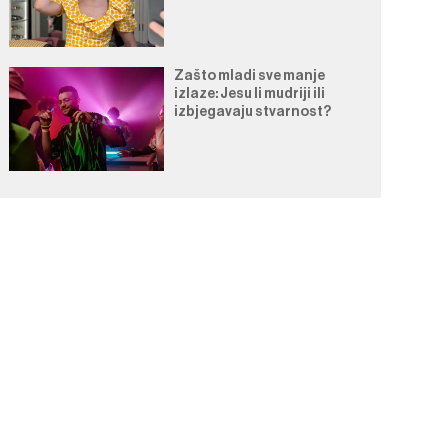
Zašto mladi sve manje
izlaze: Jesu li mudriji ili
izbjegavaju stvarnost?