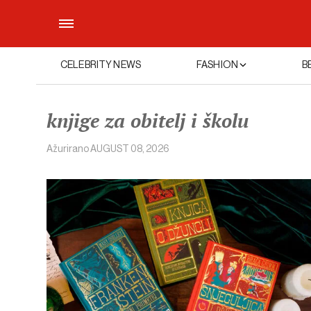
CELEBRITY NEWS
FASHION
B
knjige za obitelj i školu
Ažurirano
AUGUST 08, 2026