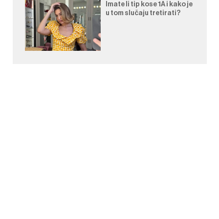
Imate li tip kose 1A i kako je
u tom slučaju tretirati?