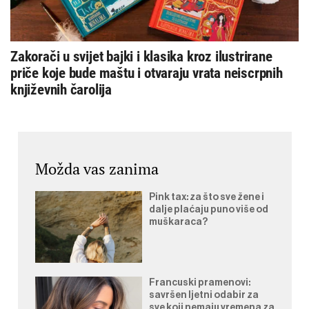
Zakorači u svijet bajki i klasika kroz ilustrirane
priče koje bude maštu i otvaraju vrata neiscrpnih
književnih čarolija
Možda vas zanima
Pink tax: za što sve žene i
dalje plaćaju puno više od
muškaraca?
Francuski pramenovi:
savršen ljetni odabir za
sve koji nemaju vremena za