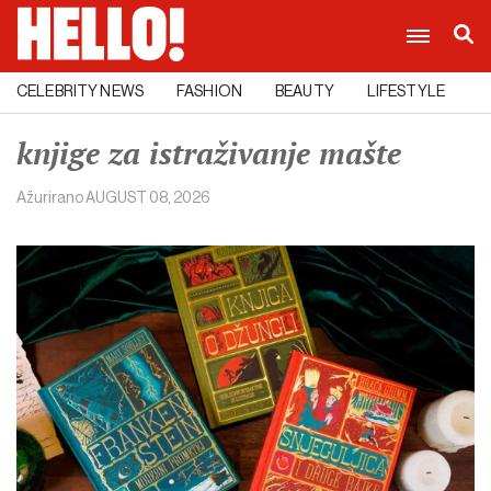
CELEBRITY NEWS
FASHION
BEAUTY
LIFESTYLE
C
knjige za istraživanje mašte
Ažurirano
AUGUST 08, 2026