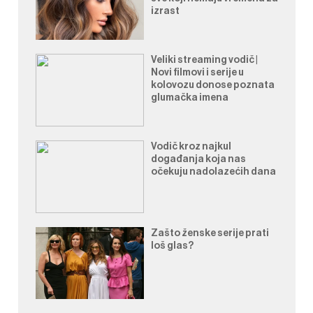
izrast
Veliki streaming vodič |
Novi filmovi i serije u
kolovozu donose poznata
glumačka imena
Vodič kroz najkul
događanja koja nas
očekuju nadolazećih dana
Zašto ženske serije prati
loš glas?