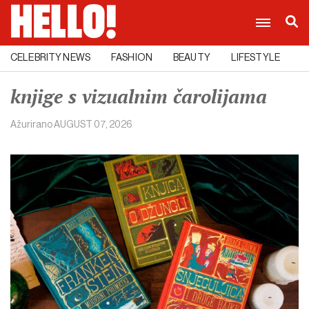
CELEBRITY NEWS
FASHION
BEAUTY
LIFESTYLE
C
knjige s vizualnim čarolijama
Ažurirano
AUGUST 07, 2026