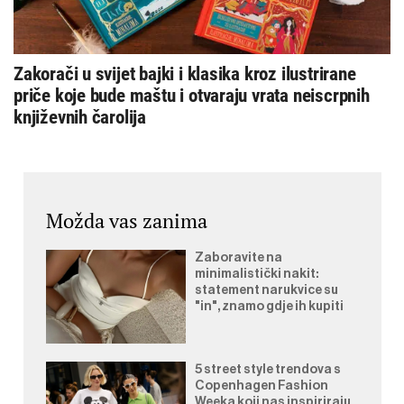
Zakorači u svijet bajki i klasika kroz ilustrirane
priče koje bude maštu i otvaraju vrata neiscrpnih
književnih čarolija
Možda vas zanima
Zaboravite na
minimalistički nakit:
statement narukvice su
"in", znamo gdje ih kupiti
5 street style trendova s
Copenhagen Fashion
Weeka koji nas inspiriraju