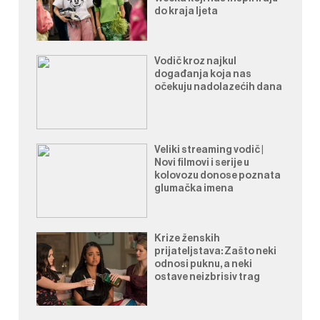
do kraja ljeta
Vodič kroz najkul
događanja koja nas
očekuju nadolazećih dana
Veliki streaming vodič |
Novi filmovi i serije u
kolovozu donose poznata
glumačka imena
Krize ženskih
prijateljstava: Zašto neki
odnosi puknu, a neki
ostave neizbrisiv trag