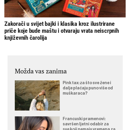
Zakorači u svijet bajki i klasika kroz ilustrirane
priče koje bude maštu i otvaraju vrata neiscrpnih
književnih čarolija
Možda vas zanima
Pink tax: za što sve žene i
dalje plaćaju puno više od
muškaraca?
Francuski pramenovi:
savršen ljetni odabir za
sve koji nemaju vremena za