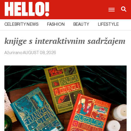
CELEBRITY NEWS
FASHION
BEAUTY
LIFESTYLE
C
knjige s interaktivnim sadržajem
Ažurirano
AUGUST 08, 2026