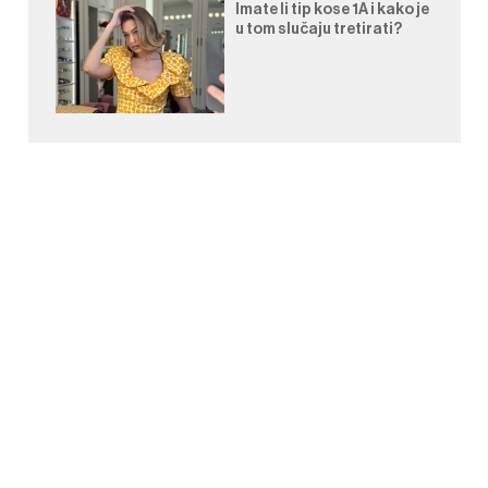
Imate li tip kose 1A i kako je
u tom slučaju tretirati?