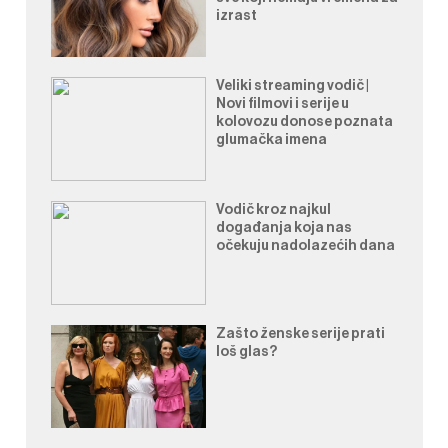
izrast
Veliki streaming vodič |
Novi filmovi i serije u
kolovozu donose poznata
glumačka imena
Vodič kroz najkul
događanja koja nas
očekuju nadolazećih dana
Zašto ženske serije prati
loš glas?