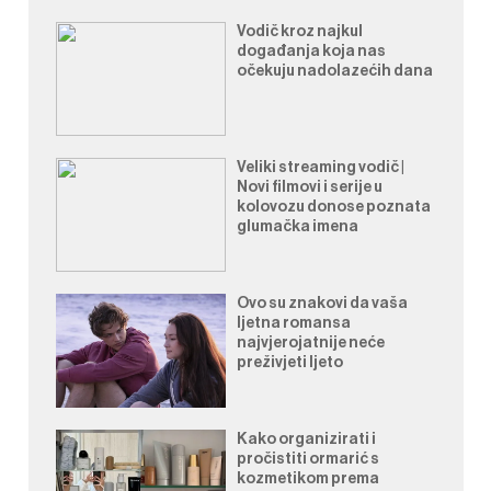
Vodič kroz najkul
događanja koja nas
očekuju nadolazećih dana
Veliki streaming vodič |
Novi filmovi i serije u
kolovozu donose poznata
glumačka imena
Ovo su znakovi da vaša
ljetna romansa
najvjerojatnije neće
preživjeti ljeto
Kako organizirati i
pročistiti ormarić s
kozmetikom prema