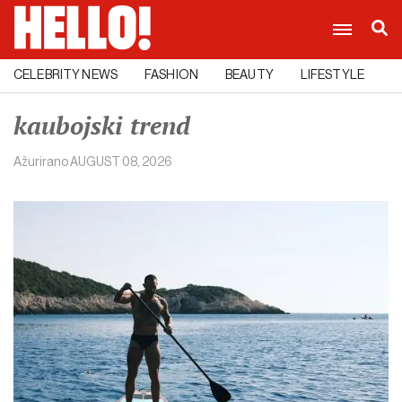
CELEBRITY NEWS
FASHION
BEAUTY
LIFESTYLE
C
kaubojski trend
Ažurirano
AUGUST 08, 2026