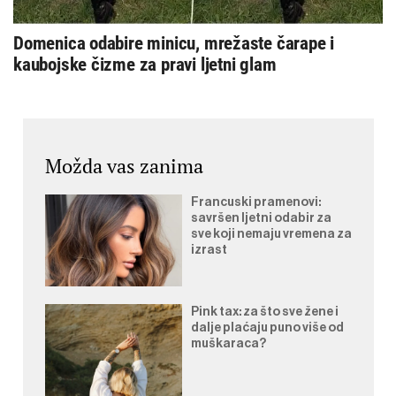
Domenica odabire minicu, mrežaste čarape i
kaubojske čizme za pravi ljetni glam
Možda vas zanima
Francuski pramenovi:
savršen ljetni odabir za
sve koji nemaju vremena za
izrast
Pink tax: za što sve žene i
dalje plaćaju puno više od
muškaraca?