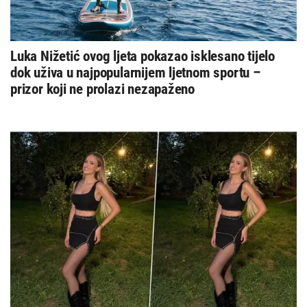
Luka Nižetić ovog ljeta pokazao isklesano tijelo
dok uživa u najpopularnijem ljetnom sportu –
prizor koji ne prolazi nezapaženo