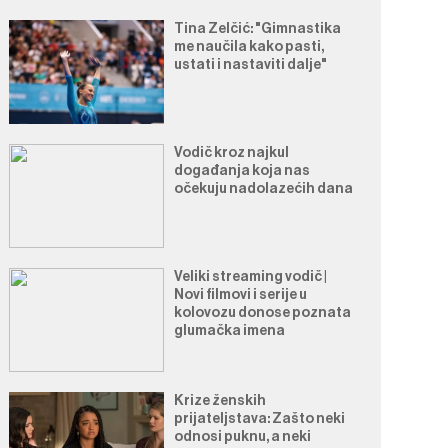
Tina Zelčić: "Gimnastika
me naučila kako pasti,
ustati i nastaviti dalje"
Vodič kroz najkul
događanja koja nas
očekuju nadolazećih dana
Veliki streaming vodič |
Novi filmovi i serije u
kolovozu donose poznata
glumačka imena
Krize ženskih
prijateljstava: Zašto neki
odnosi puknu, a neki