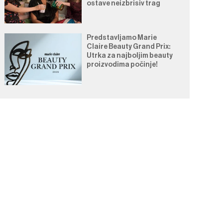
ostave neizbrisiv trag
Predstavljamo Marie
Claire Beauty Grand Prix:
Utrka za najboljim beauty
proizvodima počinje!