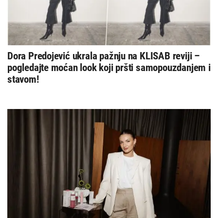
Dora Predojević ukrala pažnju na KLISAB reviji –
pogledajte moćan look koji pršti samopouzdanjem i
stavom!