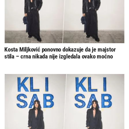
Kosta Miljković ponovno dokazuje da je majstor
stila – crna nikada nije izgledala ovako moćno