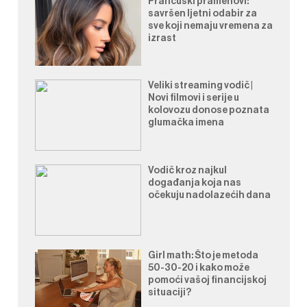
Francuski pramenovi:
savršen ljetni odabir za
sve koji nemaju vremena za
izrast
Veliki streaming vodič |
Novi filmovi i serije u
kolovozu donose poznata
glumačka imena
Vodič kroz najkul
događanja koja nas
očekuju nadolazećih dana
Girl math: Što je metoda
50-30-20 i kako može
pomoći vašoj financijskoj
situaciji?