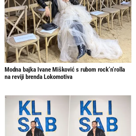
Modna bajka Ivane Mišković s rubom rock’n’rolla
na reviji brenda Lokomotiva