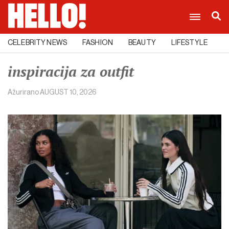
CELEBRITY NEWS
FASHION
BEAUTY
LIFESTYLE
C
inspiracija za outfit
Ažurirano
AUGUST 10, 2026