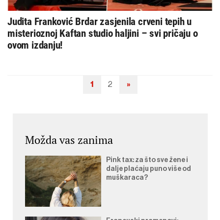
Judita Franković Brdar zasjenila crveni tepih u
misterioznoj Kaftan studio haljini – svi pričaju o
ovom izdanju!
1
2
»
Navigacija
objava
Možda vas zanima
Pink tax: za što sve žene i
dalje plaćaju puno više od
muškaraca?