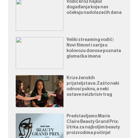
Vodič kroz najkul
događanja koja nas
očekuju nadolazećih dana
Veliki streaming vodič |
Novi filmovi i serije u
kolovozu donose poznata
glumačka imena
Krize ženskih
prijateljstava: Zašto neki
odnosi puknu, a neki
ostave neizbrisiv trag
Predstavljamo Marie
Claire Beauty Grand Prix:
Utrka za najboljim beauty
proizvodima počinje!