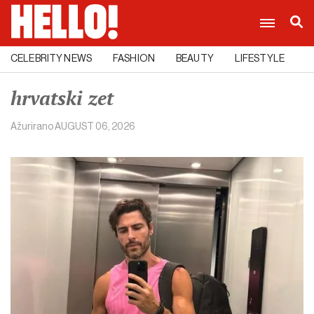
CELEBRITY NEWS
FASHION
BEAUTY
LIFESTYLE
C
hrvatski zet
Ažurirano
AUGUST 06, 2026