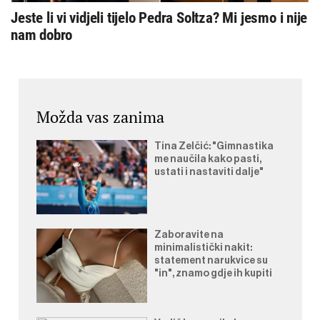
Jeste li vi vidjeli tijelo Pedra Soltza? Mi jesmo i nije
nam dobro
Možda vas zanima
Tina Zelčić: "Gimnastika
me naučila kako pasti,
ustati i nastaviti dalje"
Zaboravite na
minimalistički nakit:
statement narukvice su
"in", znamo gdje ih kupiti