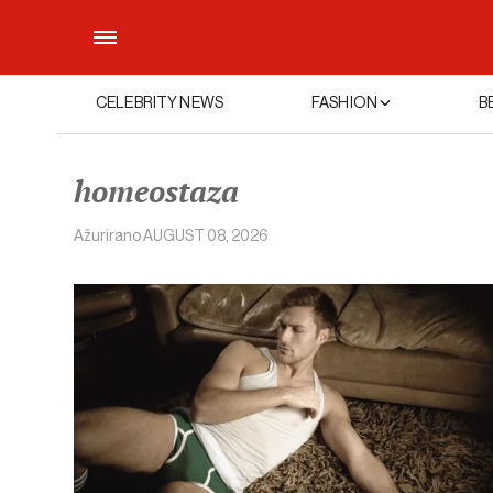
CELEBRITY NEWS
FASHION
B
homeostaza
Ažurirano
AUGUST 08, 2026