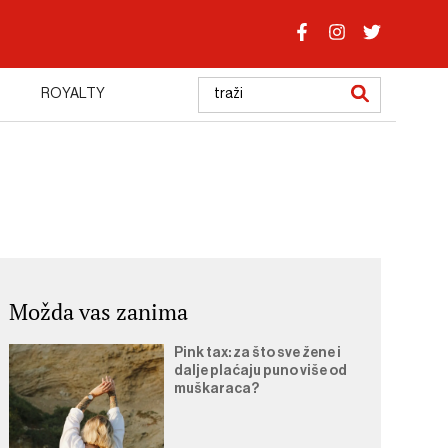
ROYALTY
Možda vas zanima
Pink tax: za što sve žene i
dalje plaćaju puno više od
muškaraca?