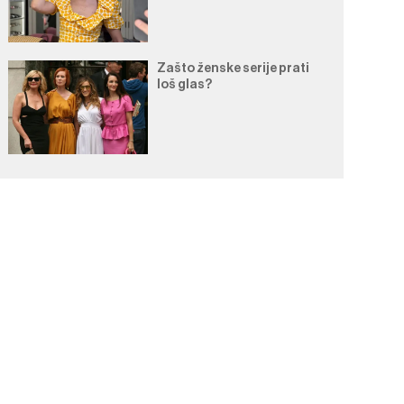
Zašto ženske serije prati
loš glas?