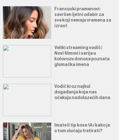
Francuski pramenovi:
savršen ljetni odabir za
sve koji nemaju vremena za
izrast
Veliki streaming vodič |
Novi filmovi i serije u
kolovozu donose poznata
glumačka imena
Vodič kroz najkul
događanja koja nas
očekuju nadolazećih dana
Imate li tip kose 1A i kako je
u tom slučaju tretirati?