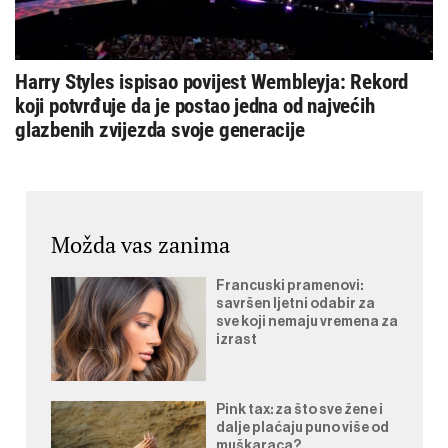
Harry Styles ispisao povijest Wembleyja: Rekord
koji potvrđuje da je postao jedna od najvećih
glazbenih zvijezda svoje generacije
Možda vas zanima
Francuski pramenovi:
savršen ljetni odabir za
sve koji nemaju vremena za
izrast
Pink tax: za što sve žene i
dalje plaćaju puno više od
muškaraca?