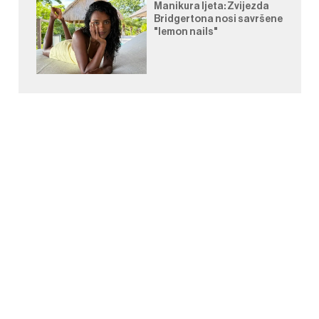
Manikura ljeta: Zvijezda
Bridgertona nosi savršene
"lemon nails"