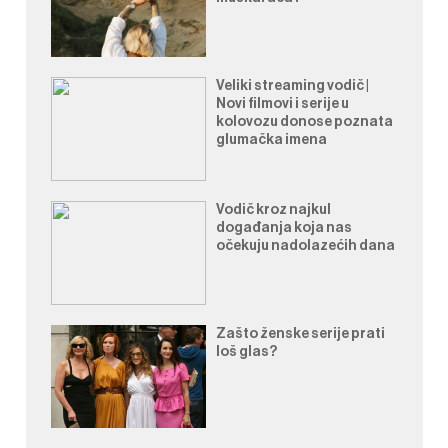
Veliki streaming vodič |
Novi filmovi i serije u
kolovozu donose poznata
glumačka imena
Vodič kroz najkul
događanja koja nas
očekuju nadolazećih dana
Zašto ženske serije prati
loš glas?