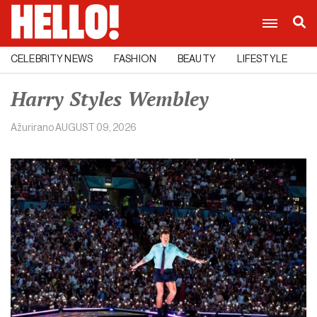
CELEBRITY NEWS
FASHION
BEAUTY
LIFESTYLE
C
Harry Styles Wembley
Ažurirano
AUGUST 09, 2026