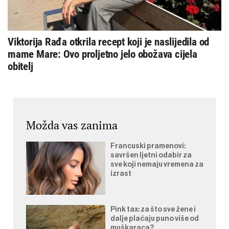
Viktorija Rađa otkrila recept koji je naslijedila od
mame Mare: Ovo proljetno jelo obožava cijela
obitelj
Možda vas zanima
Francuski pramenovi:
savršen ljetni odabir za
sve koji nemaju vremena za
izrast
Pink tax: za što sve žene i
dalje plaćaju puno više od
muškaraca?