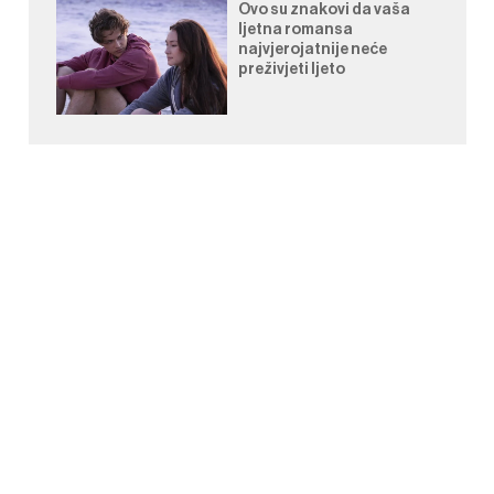
Ovo su znakovi da vaša
ljetna romansa
najvjerojatnije neće
preživjeti ljeto