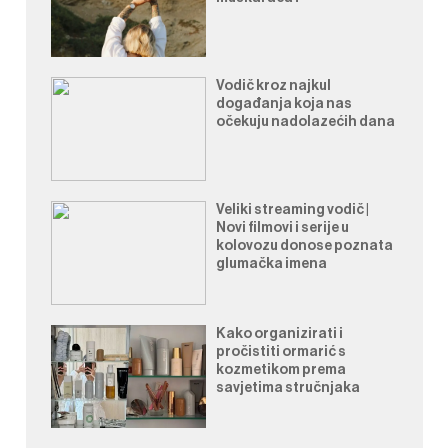
Vodič kroz najkul
događanja koja nas
očekuju nadolazećih dana
Veliki streaming vodič |
Novi filmovi i serije u
kolovozu donose poznata
glumačka imena
Kako organizirati i
pročistiti ormarić s
kozmetikom prema
savjetima stručnjaka