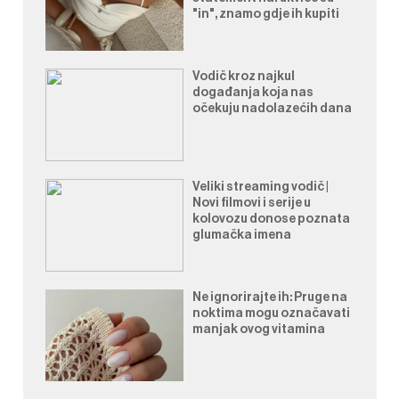
"in", znamo gdje ih kupiti
Vodič kroz najkul
događanja koja nas
očekuju nadolazećih dana
Veliki streaming vodič |
Novi filmovi i serije u
kolovozu donose poznata
glumačka imena
Ne ignorirajte ih: Pruge na
noktima mogu označavati
manjak ovog vitamina