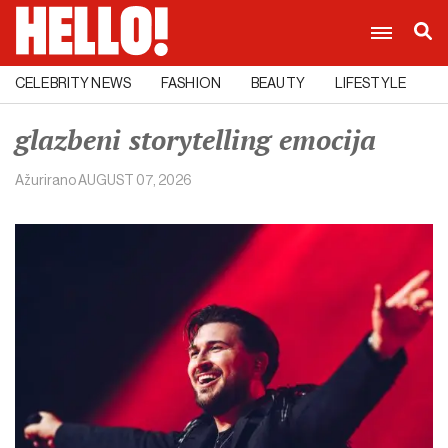
CELEBRITY NEWS
FASHION
BEAUTY
LIFESTYLE
C
glazbeni storytelling emocija
Ažurirano
AUGUST 07, 2026