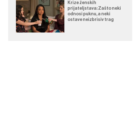
Krize ženskih
prijateljstava: Zašto neki
odnosi puknu, a neki
ostave neizbrisiv trag