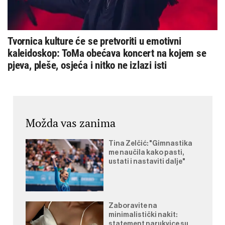
Tvornica kulture će se pretvoriti u emotivni
kaleidoskop: ToMa obećava koncert na kojem se
pjeva, pleše, osjeća i nitko ne izlazi isti
Možda vas zanima
Tina Zelčić: "Gimnastika
me naučila kako pasti,
ustati i nastaviti dalje"
Zaboravite na
minimalistički nakit:
statement narukvice su