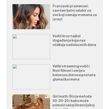
Francuski pramenovi:
savršen ljetni odabir za
sve koji nemaju vremena za
izrast
Vodič kroz najkul
događanja koja nas
očekuju nadolazećih dana
Veliki streaming vodič |
Novi filmovi i serije u
kolovozu donose poznata
glumačka imena
Girl math: Što je metoda
50-30-20 i kako može
pomoći vašoj financijskoj