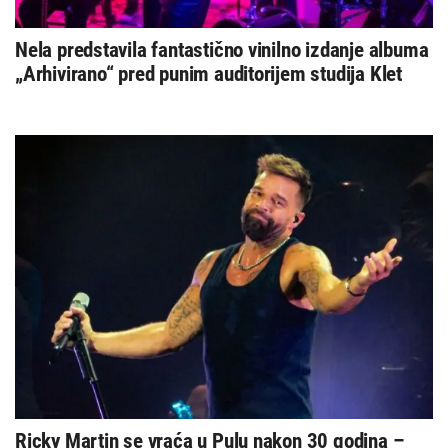
Nela predstavila fantastično vinilno izdanje albuma
„Arhivirano“ pred punim auditorijem studija Klet
Ricky Martin se vraća u Pulu nakon 30 godina –