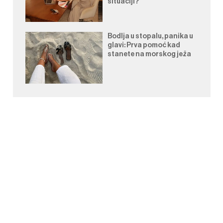
situaciji?
Bodlja u stopalu, panika u
glavi: Prva pomoć kad
stanete na morskog ježa