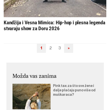
Kandžija i Vesna Mimica: Hip-hop i plesna legenda
stvaraju show za Doru 2026
1
2
3
»
Navigacija
objava
Možda vas zanima
Pink tax: za što sve žene i
dalje plaćaju puno više od
muškaraca?