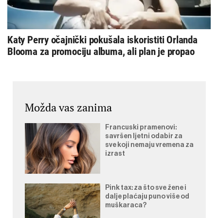
Katy Perry očajnički pokušala iskoristiti Orlanda
Blooma za promociju albuma, ali plan je propao
Možda vas zanima
Francuski pramenovi:
savršen ljetni odabir za
sve koji nemaju vremena za
izrast
Pink tax: za što sve žene i
dalje plaćaju puno više od
muškaraca?