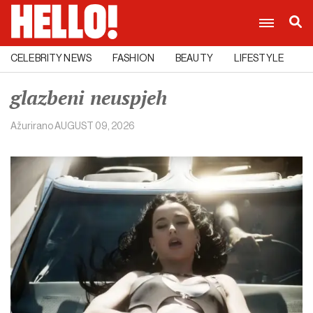
CELEBRITY NEWS
FASHION
BEAUTY
LIFESTYLE
C
glazbeni neuspjeh
Ažurirano
AUGUST 09, 2026