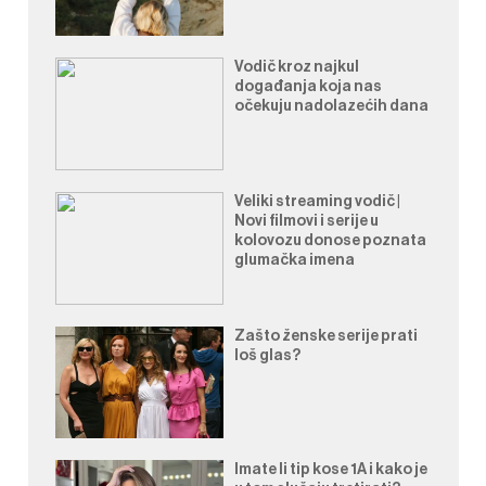
Vodič kroz najkul
događanja koja nas
očekuju nadolazećih dana
Veliki streaming vodič |
Novi filmovi i serije u
kolovozu donose poznata
glumačka imena
Zašto ženske serije prati
loš glas?
Imate li tip kose 1A i kako je