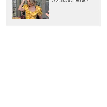
u tom slučaju tretirati?