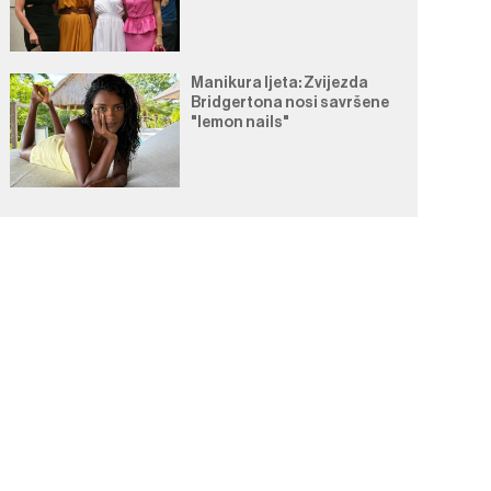
Manikura ljeta: Zvijezda
Bridgertona nosi savršene
"lemon nails"