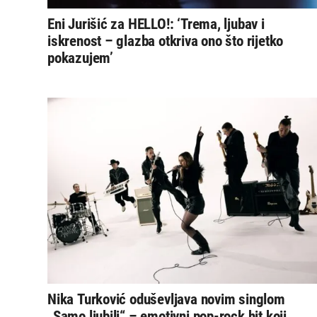
Eni Jurišić za HELLO!: ‘Trema, ljubav i
iskrenost – glazba otkriva ono što rijetko
pokazujem’
Nika Turković oduševljava novim singlom
„Samo ljubili“ – emotivni pop-rock hit koji