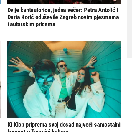
Dvije kantautorice, jedna večer: Petra Antolić i
Daria Korić oduševile Zagreb novim pjesmama
i autorskim pričama
Ki Klop priprema svoj dosad najveći samostalni
koncert u Tvornici kulture