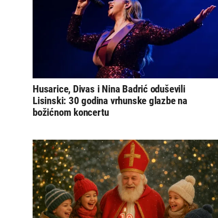
Husarice, Divas i Nina Badrić oduševili
Lisinski: 30 godina vrhunske glazbe na
božićnom koncertu