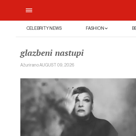
CELEBRITY NEWS
FASHION
B
glazbeni nastupi
Ažurirano
AUGUST 09, 2026