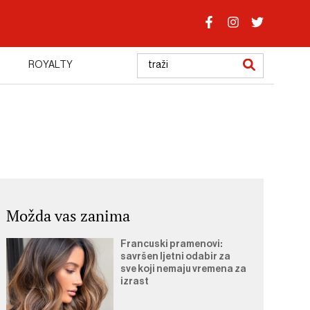
ROYALTY
Možda vas zanima
Francuski pramenovi:
savršen ljetni odabir za
sve koji nemaju vremena za
izrast