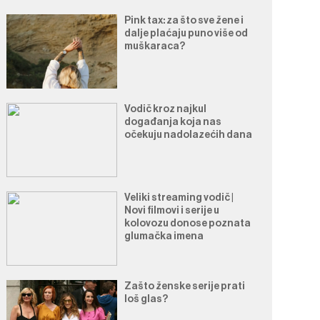
Pink tax: za što sve žene i
dalje plaćaju puno više od
muškaraca?
Vodič kroz najkul
događanja koja nas
očekuju nadolazećih dana
Veliki streaming vodič |
Novi filmovi i serije u
kolovozu donose poznata
glumačka imena
Zašto ženske serije prati
loš glas?