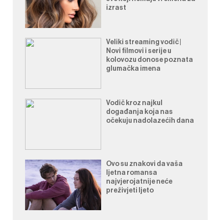
izrast
Veliki streaming vodič |
Novi filmovi i serije u
kolovozu donose poznata
glumačka imena
Vodič kroz najkul
događanja koja nas
očekuju nadolazećih dana
Ovo su znakovi da vaša
ljetna romansa
najvjerojatnije neće
preživjeti ljeto