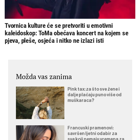
Tvornica kulture će se pretvoriti u emotivni
kaleidoskop: ToMa obećava koncert na kojem se
pjeva, pleše, osjeća i nitko ne izlazi isti
Možda vas zanima
Pink tax: za što sve žene i
dalje plaćaju puno više od
muškaraca?
Francuski pramenovi:
savršen ljetni odabir za
sve koji nemaju vremena za