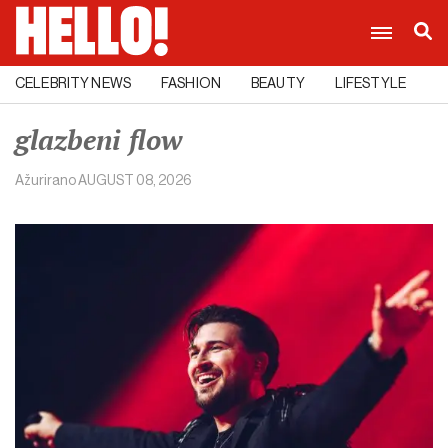
CELEBRITY NEWS
FASHION
BEAUTY
LIFESTYLE
C
glazbeni flow
Ažurirano
AUGUST 08, 2026