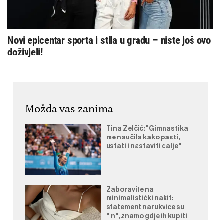
Novi epicentar sporta i stila u gradu – niste još ovo
doživjeli!
Možda vas zanima
Tina Zelčić: "Gimnastika
me naučila kako pasti,
ustati i nastaviti dalje"
Zaboravite na
minimalistički nakit:
statement narukvice su
"in", znamo gdje ih kupiti