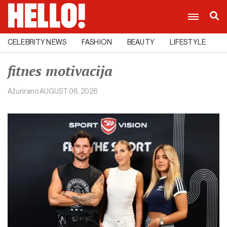
CELEBRITY NEWS
FASHION
BEAUTY
LIFESTYLE
C
fitnes motivacija
Ažurirano
AUGUST 06, 2026