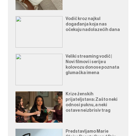
Vodič kroz najkul
događanja koja nas
očekuju nadolazećih dana
Veliki streaming vodič |
Novi filmovi i serije u
kolovozu donose poznata
glumačka imena
Krize ženskih
prijateljstava: Zašto neki
odnosi puknu, a neki
ostave neizbrisiv trag
Predstavljamo Marie