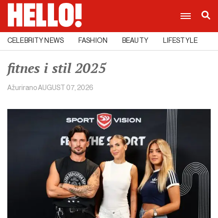
CELEBRITY NEWS
FASHION
BEAUTY
LIFESTYLE
C
fitnes i stil 2025
Ažurirano
AUGUST 07, 2026