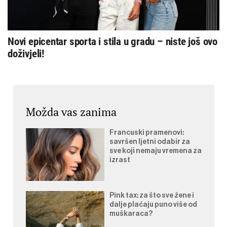
Novi epicentar sporta i stila u gradu – niste još ovo
doživjeli!
Možda vas zanima
Francuski pramenovi:
savršen ljetni odabir za
sve koji nemaju vremena za
izrast
Pink tax: za što sve žene i
dalje plaćaju puno više od
muškaraca?