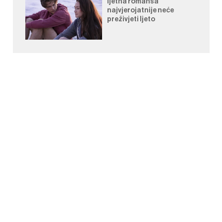
ljetna romansa
najvjerojatnije neće
preživjeti ljeto