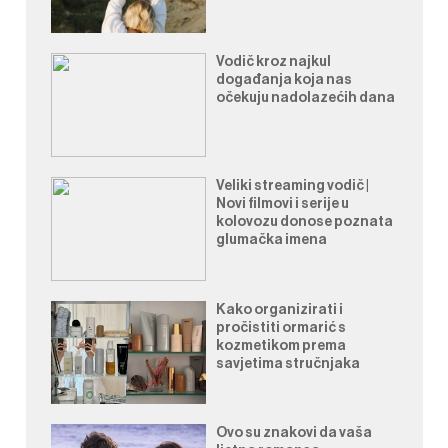
Vodič kroz najkul
događanja koja nas
očekuju nadolazećih dana
Veliki streaming vodič |
Novi filmovi i serije u
kolovozu donose poznata
glumačka imena
Kako organizirati i
pročistiti ormarić s
kozmetikom prema
savjetima stručnjaka
Ovo su znakovi da vaša