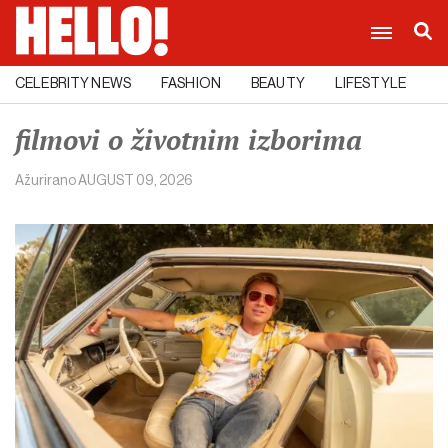
CELEBRITY NEWS
FASHION
BEAUTY
LIFESTYLE
C
filmovi o životnim izborima
Ažurirano
AUGUST 09, 2026