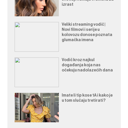
izrast
Veliki streaming vodič |
Novi filmovi i serije u
kolovozu donose poznata
glumačka imena
Vodič kroz najkul
događanja koja nas
očekuju nadolazećih dana
Imate li tip kose 1A i kako je
u tom slučaju tretirati?