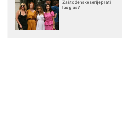
Zašto ženske serije prati
loš glas?