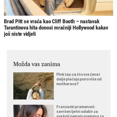
Brad Pitt se vraća kao Cliff Booth – nastavak
Tarantinova hita donosi mračniji Hollywood kakav
još niste vidjeli
Možda vas zanima
Pink tax: za što sve žene i
dalje plaćaju puno više od
muškaraca?
Francuski pramenovi:
savršen ljetni odabir za
sve koji nemaju vremena za