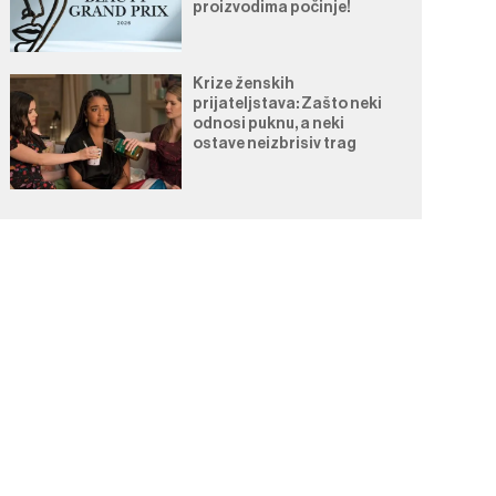
proizvodima počinje!
Krize ženskih
prijateljstava: Zašto neki
odnosi puknu, a neki
ostave neizbrisiv trag