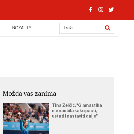
ROYALTY
Možda vas zanima
Tina Zelčić: "Gimnastika
me naučila kako pasti,
ustati i nastaviti dalje"