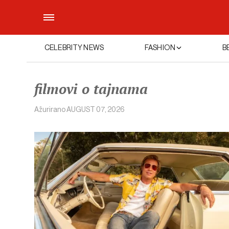
CELEBRITY NEWS
FASHION
B
filmovi o tajnama
Ažurirano
AUGUST 07, 2026