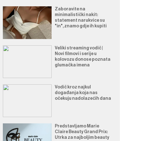
Zaboravite na
minimalistički nakit:
statement narukvice su
"in", znamo gdje ih kupiti
Veliki streaming vodič |
Novi filmovi i serije u
kolovozu donose poznata
glumačka imena
Vodič kroz najkul
događanja koja nas
očekuju nadolazećih dana
Predstavljamo Marie
Claire Beauty Grand Prix:
Utrka za najboljim beauty