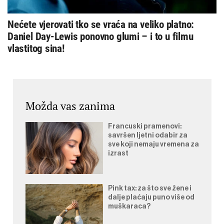
Nećete vjerovati tko se vraća na veliko platno:
Daniel Day-Lewis ponovno glumi – i to u filmu
vlastitog sina!
Možda vas zanima
Francuski pramenovi:
savršen ljetni odabir za
sve koji nemaju vremena za
izrast
Pink tax: za što sve žene i
dalje plaćaju puno više od
muškaraca?