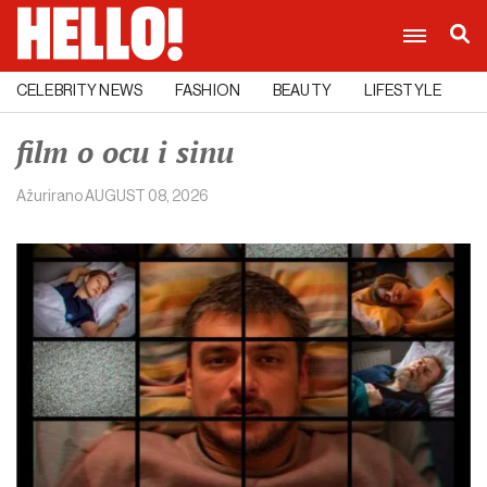
CELEBRITY NEWS
FASHION
BEAUTY
LIFESTYLE
C
film o ocu i sinu
Ažurirano
AUGUST 08, 2026