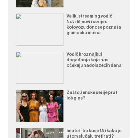
Veliki streaming vodič |
Novi filmovi i serije u
kolovozu donose poznata
glumačka imena
Vodič kroz najkul
događanja koja nas
očekuju nadolazećih dana
Zašto ženske serije prati
loš glas?
Imate li tip kose 1A i kako je
u tom slučaju tretirati?