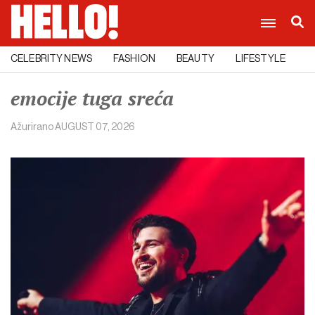
CELEBRITY NEWS
FASHION
BEAUTY
LIFESTYLE
C
emocije tuga sreća
Ažurirano
AUGUST 07, 2026