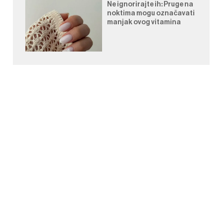
Ne ignorirajte ih: Pruge na
noktima mogu označavati
manjak ovog vitamina