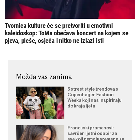
Tvornica kulture će se pretvoriti u emotivni
kaleidoskop: ToMa obećava koncert na kojem se
pjeva, pleše, osjeća i nitko ne izlazi isti
Možda vas zanima
5 street style trendova s
Copenhagen Fashion
Weeka koji nas inspiriraju
do kraja ljeta
Francuski pramenovi:
savršen ljetni odabir za
sve koji nemaju vremena za