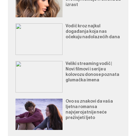
izrast
Vodič kroz najkul
događanja koja nas
očekuju nadolazećih dana
Veliki streaming vodič |
Novi filmovi i serije u
kolovozu donose poznata
glumačka imena
Ovo su znakovi da vaša
ljetna romansa
najvjerojatnije neće
preživjeti ljeto