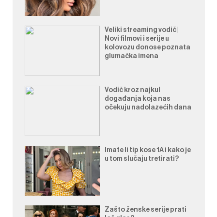
Veliki streaming vodič |
Novi filmovi i serije u
kolovozu donose poznata
glumačka imena
Vodič kroz najkul
događanja koja nas
očekuju nadolazećih dana
Imate li tip kose 1A i kako je
u tom slučaju tretirati?
Zašto ženske serije prati