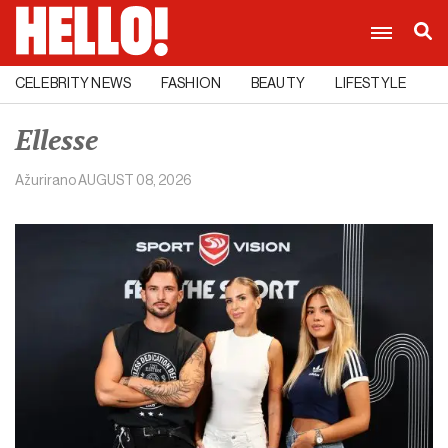
CELEBRITY NEWS
FASHION
BEAUTY
LIFESTYLE
C
Ellesse
Ažurirano
AUGUST 08, 2026