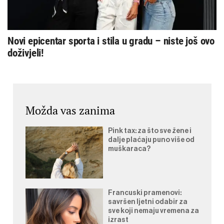
Novi epicentar sporta i stila u gradu – niste još ovo
doživjeli!
Možda vas zanima
Pink tax: za što sve žene i
dalje plaćaju puno više od
muškaraca?
Francuski pramenovi:
savršen ljetni odabir za
sve koji nemaju vremena za
izrast