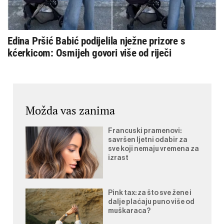
Edina Pršić Babić podijelila nježne prizore s
kćerkicom: Osmijeh govori više od riječi
Možda vas zanima
Francuski pramenovi:
savršen ljetni odabir za
sve koji nemaju vremena za
izrast
Pink tax: za što sve žene i
dalje plaćaju puno više od
muškaraca?