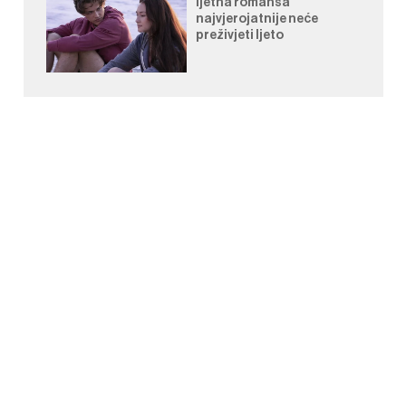
ljetna romansa
najvjerojatnije neće
preživjeti ljeto