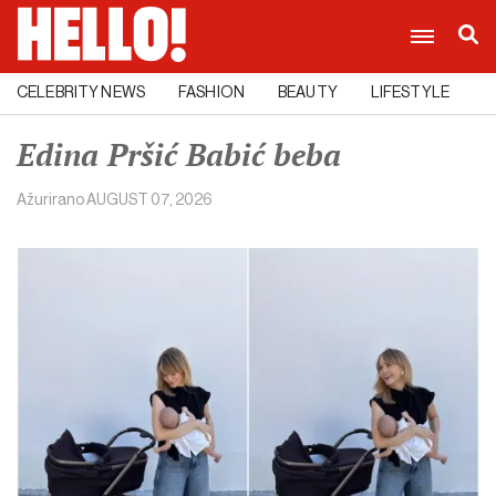
CELEBRITY NEWS
FASHION
BEAUTY
LIFESTYLE
C
Edina Pršić Babić beba
Ažurirano
AUGUST 07, 2026