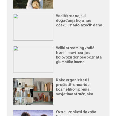
Vodič kroz najkul
događanja koja nas
očekuju nadolazećih dana
Veliki streaming vodič |
Novi filmovi i serije u
kolovozu donose poznata
glumačka imena
Kako organizirati i
pročistiti ormarić s
kozmetikom prema
savjetima stručnjaka
Ovo su znakovi da vaša