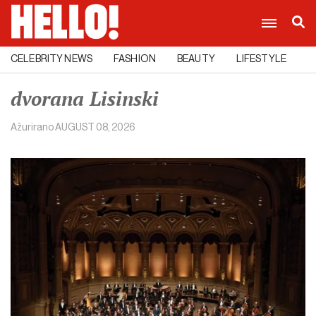
CELEBRITY NEWS
FASHION
BEAUTY
LIFESTYLE
C
dvorana Lisinski
Ažurirano
AUGUST 08, 2026