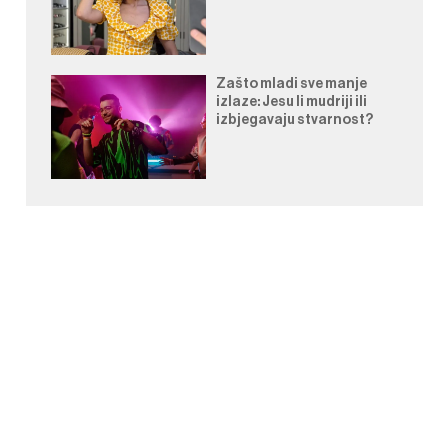
Zašto mladi sve manje
izlaze: Jesu li mudriji ili
izbjegavaju stvarnost?