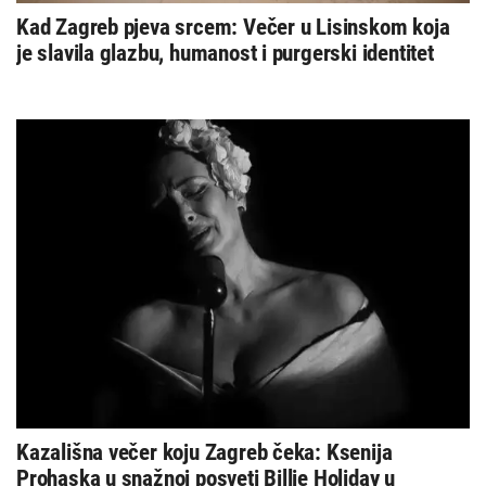
Kad Zagreb pjeva srcem: Večer u Lisinskom koja
je slavila glazbu, humanost i purgerski identitet
Kazališna večer koju Zagreb čeka: Ksenija
Prohaska u snažnoj posveti Billie Holiday u