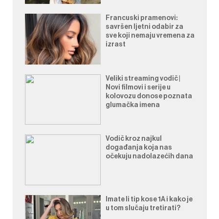
Francuski pramenovi:
savršen ljetni odabir za
sve koji nemaju vremena za
izrast
Veliki streaming vodič |
Novi filmovi i serije u
kolovozu donose poznata
glumačka imena
Vodič kroz najkul
događanja koja nas
očekuju nadolazećih dana
Imate li tip kose 1A i kako je
u tom slučaju tretirati?