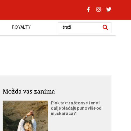
ROYALTY
Možda vas zanima
Pink tax: za što sve žene i
dalje plaćaju puno više od
muškaraca?