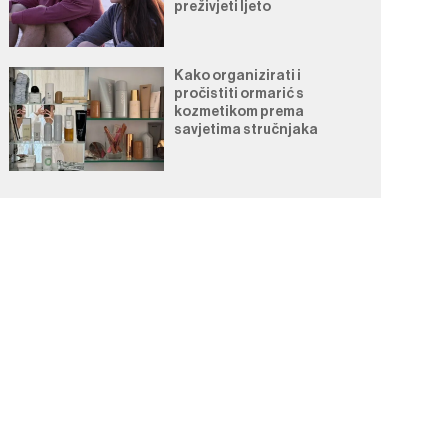
preživjeti ljeto
Kako organizirati i
pročistiti ormarić s
kozmetikom prema
savjetima stručnjaka