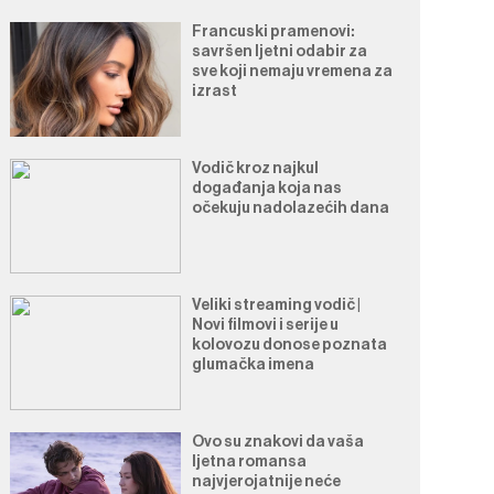
Francuski pramenovi:
savršen ljetni odabir za
sve koji nemaju vremena za
izrast
Vodič kroz najkul
događanja koja nas
očekuju nadolazećih dana
Veliki streaming vodič |
Novi filmovi i serije u
kolovozu donose poznata
glumačka imena
Ovo su znakovi da vaša
ljetna romansa
najvjerojatnije neće