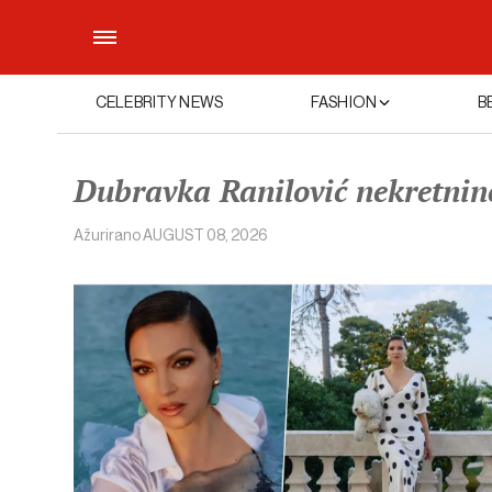
CELEBRITY NEWS
FASHION
B
Dubravka Ranilović nekretnin
Ažurirano
AUGUST 08, 2026