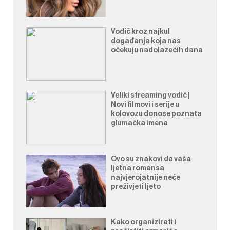
Vodič kroz najkul
događanja koja nas
očekuju nadolazećih dana
Veliki streaming vodič |
Novi filmovi i serije u
kolovozu donose poznata
glumačka imena
Ovo su znakovi da vaša
ljetna romansa
najvjerojatnije neće
preživjeti ljeto
Kako organizirati i