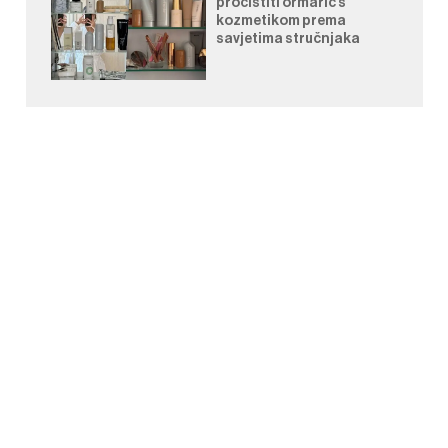
pročistiti ormarić s
kozmetikom prema
savjetima stručnjaka