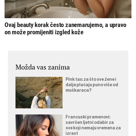
Ovaj beauty korak često zanemarujemo, a upravo
on može promijeniti izgled kože
Možda vas zanima
Pink tax: za što sve žene i
dalje plaćaju puno više od
muškaraca?
Francuski pramenovi:
savršen ljetni odabir za
sve koji nemaju vremena za
izrast