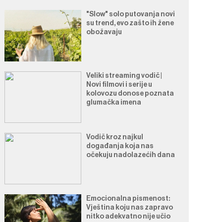
"Slow" solo putovanja novi
su trend, evo zašto ih žene
obožavaju
Veliki streaming vodič |
Novi filmovi i serije u
kolovozu donose poznata
glumačka imena
Vodič kroz najkul
događanja koja nas
očekuju nadolazećih dana
Emocionalna pismenost:
Vještina koju nas zapravo
nitko adekvatno nije učio