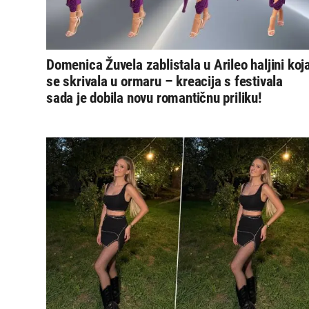
Domenica Žuvela zablistala u Arileo haljini koj
se skrivala u ormaru – kreacija s festivala
sada je dobila novu romantičnu priliku!