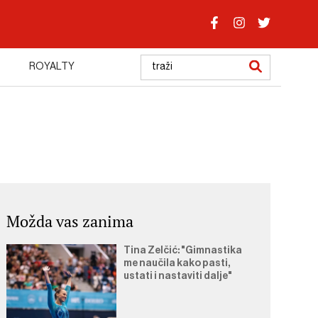
ROYALTY
Možda vas zanima
Tina Zelčić: "Gimnastika
me naučila kako pasti,
ustati i nastaviti dalje"