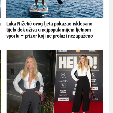
a
Luka Nižetić ovog ljeta pokazao isklesano
tijelo dok uživa u najpopularnijem ljetnom
sportu – prizor koji ne prolazi nezapaženo