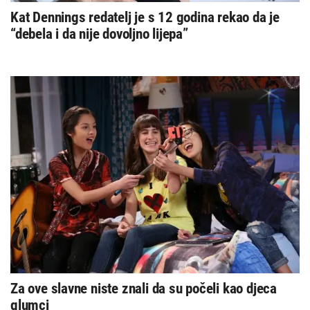
Kat Dennings redatelj je s 12 godina rekao da je
“debela i da nije dovoljno lijepa”
Za ove slavne niste znali da su počeli kao djeca
glumci