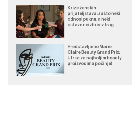
Krize ženskih
prijateljstava: zašto neki
odnosi puknu, a neki
ostave neizbrisiv trag
Predstavljamo Marie
Claire Beauty Grand Prix:
Utrka za najboljim beauty
proizvodima počinje!