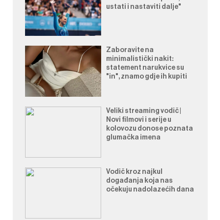
ustati i nastaviti dalje"
Zaboravite na
minimalistički nakit:
statement narukvice su
"in", znamo gdje ih kupiti
Veliki streaming vodič |
Novi filmovi i serije u
kolovozu donose poznata
glumačka imena
Vodič kroz najkul
događanja koja nas
očekuju nadolazećih dana