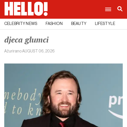
CELEBRITY NEWS
FASHION
BEAUTY
LIFESTYLE
C
djeca glumci
Ažurirano
AUGUST 06, 2026