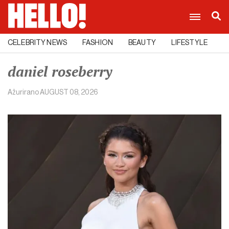
CELEBRITY NEWS
FASHION
BEAUTY
LIFESTYLE
C
daniel roseberry
Ažurirano
AUGUST 08, 2026