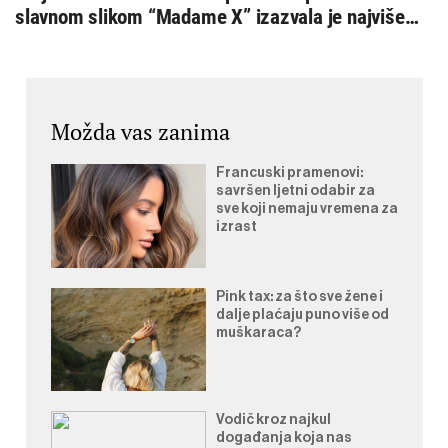
slavnom slikom “Madame X” izazvala je najviše
reakcija
Možda vas zanima
Francuski pramenovi:
savršen ljetni odabir za
sve koji nemaju vremena za
izrast
Pink tax: za što sve žene i
dalje plaćaju puno više od
muškaraca?
Vodič kroz najkul
događanja koja nas