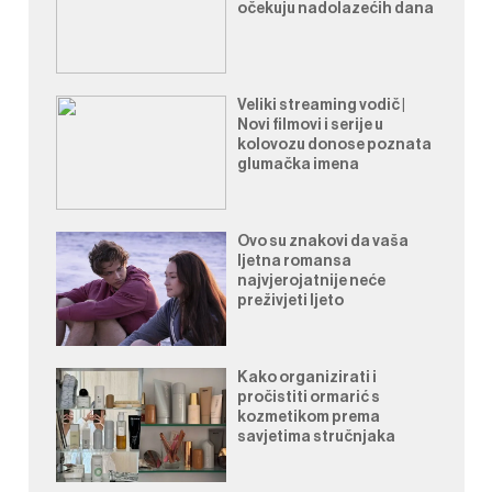
očekuju nadolazećih dana
Veliki streaming vodič |
Novi filmovi i serije u
kolovozu donose poznata
glumačka imena
Ovo su znakovi da vaša
ljetna romansa
najvjerojatnije neće
preživjeti ljeto
Kako organizirati i
pročistiti ormarić s
kozmetikom prema
savjetima stručnjaka