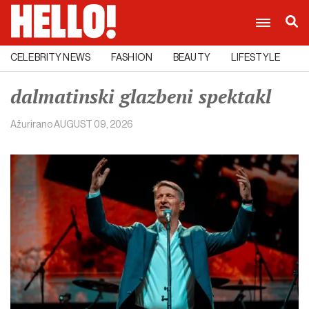
CELEBRITY NEWS
FASHION
BEAUTY
LIFESTYLE
C
dalmatinski glazbeni spektakl
Ažurirano
AUGUST 09, 2026