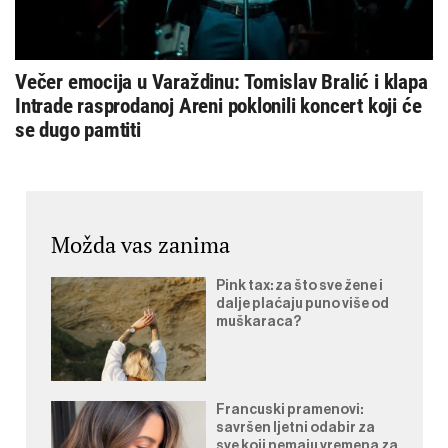
Večer emocija u Varaždinu: Tomislav Bralić i klapa
Intrade rasprodanoj Areni poklonili koncert koji će
se dugo pamtiti
Možda vas zanima
Pink tax: za što sve žene i
dalje plaćaju puno više od
muškaraca?
Francuski pramenovi:
savršen ljetni odabir za
sve koji nemaju vremena za