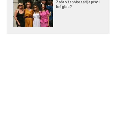
Zašto ženske serije prati
loš glas?