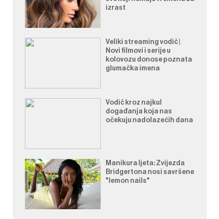
izrast
Veliki streaming vodič |
Novi filmovi i serije u
kolovozu donose poznata
glumačka imena
Vodič kroz najkul
događanja koja nas
očekuju nadolazećih dana
Manikura ljeta: Zvijezda
Bridgertona nosi savršene
"lemon nails"