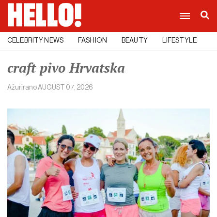
CELEBRITY NEWS
FASHION
BEAUTY
LIFESTYLE
C
craft pivo Hrvatska
Ažurirano
AUGUST 07, 2026