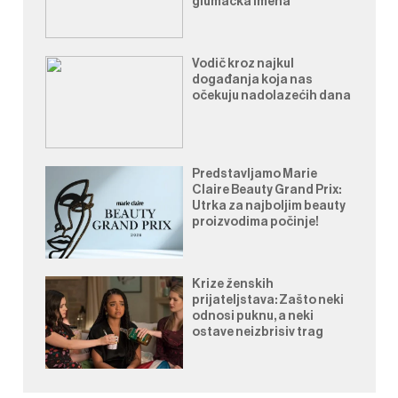
glumačka imena
Vodič kroz najkul
događanja koja nas
očekuju nadolazećih dana
Predstavljamo Marie
Claire Beauty Grand Prix:
Utrka za najboljim beauty
proizvodima počinje!
Krize ženskih
prijateljstava: Zašto neki
odnosi puknu, a neki
ostave neizbrisiv trag