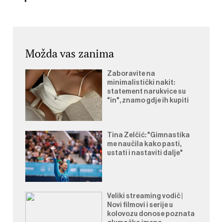
Možda vas zanima
Zaboravite na
minimalistički nakit:
statement narukvice su
"in", znamo gdje ih kupiti
Tina Zelčić: "Gimnastika
me naučila kako pasti,
ustati i nastaviti dalje"
Veliki streaming vodič |
Novi filmovi i serije u
kolovozu donose poznata